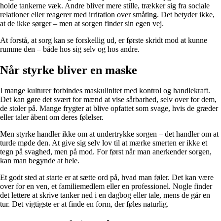
holde tankerne væk. Andre bliver mere stille, trækker sig fra sociale
relationer eller reagerer med irritation over småting. Det betyder ikke,
at de ikke sørger – men at sorgen finder sin egen vej.
At forstå, at sorg kan se forskellig ud, er første skridt mod at kunne
rumme den – både hos sig selv og hos andre.
Når styrke bliver en maske
I mange kulturer forbindes maskulinitet med kontrol og handlekraft.
Det kan gøre det svært for mænd at vise sårbarhed, selv over for dem,
de stoler på. Mange frygter at blive opfattet som svage, hvis de græder
eller taler åbent om deres følelser.
Men styrke handler ikke om at undertrykke sorgen – det handler om at
turde møde den. At give sig selv lov til at mærke smerten er ikke et
tegn på svaghed, men på mod. For først når man anerkender sorgen,
kan man begynde at hele.
Et godt sted at starte er at sætte ord på, hvad man føler. Det kan være
over for en ven, et familiemedlem eller en professionel. Nogle finder
det lettere at skrive tanker ned i en dagbog eller tale, mens de går en
tur. Det vigtigste er at finde en form, der føles naturlig.