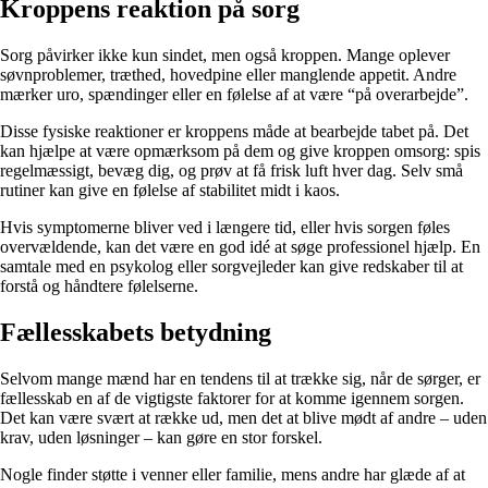
Kroppens reaktion på sorg
Sorg påvirker ikke kun sindet, men også kroppen. Mange oplever
søvnproblemer, træthed, hovedpine eller manglende appetit. Andre
mærker uro, spændinger eller en følelse af at være “på overarbejde”.
Disse fysiske reaktioner er kroppens måde at bearbejde tabet på. Det
kan hjælpe at være opmærksom på dem og give kroppen omsorg: spis
regelmæssigt, bevæg dig, og prøv at få frisk luft hver dag. Selv små
rutiner kan give en følelse af stabilitet midt i kaos.
Hvis symptomerne bliver ved i længere tid, eller hvis sorgen føles
overvældende, kan det være en god idé at søge professionel hjælp. En
samtale med en psykolog eller sorgvejleder kan give redskaber til at
forstå og håndtere følelserne.
Fællesskabets betydning
Selvom mange mænd har en tendens til at trække sig, når de sørger, er
fællesskab en af de vigtigste faktorer for at komme igennem sorgen.
Det kan være svært at række ud, men det at blive mødt af andre – uden
krav, uden løsninger – kan gøre en stor forskel.
Nogle finder støtte i venner eller familie, mens andre har glæde af at