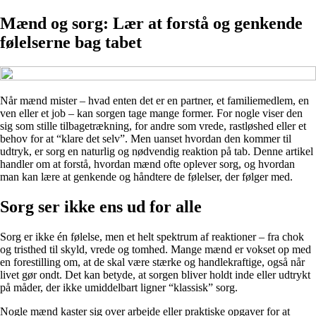
Mænd og sorg: Lær at forstå og genkende
følelserne bag tabet
Når mænd mister – hvad enten det er en partner, et familiemedlem, en
ven eller et job – kan sorgen tage mange former. For nogle viser den
sig som stille tilbagetrækning, for andre som vrede, rastløshed eller et
behov for at “klare det selv”. Men uanset hvordan den kommer til
udtryk, er sorg en naturlig og nødvendig reaktion på tab. Denne artikel
handler om at forstå, hvordan mænd ofte oplever sorg, og hvordan
man kan lære at genkende og håndtere de følelser, der følger med.
Sorg ser ikke ens ud for alle
Sorg er ikke én følelse, men et helt spektrum af reaktioner – fra chok
og tristhed til skyld, vrede og tomhed. Mange mænd er vokset op med
en forestilling om, at de skal være stærke og handlekraftige, også når
livet gør ondt. Det kan betyde, at sorgen bliver holdt inde eller udtrykt
på måder, der ikke umiddelbart ligner “klassisk” sorg.
Nogle mænd kaster sig over arbejde eller praktiske opgaver for at