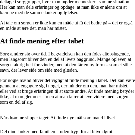
deltage i sorggrupper, hvor man møder mennesker i samme situation.
Her kan man dele erfaringer og opdage, at man ikke er alene om at
kæmpe med de samme tanker og følelser.
At tale om sorgen er ikke kun en måde at få det bedre på – det er også
en måde at ære det, man har mistet.
At finde mening efter tabet
Sorg ændrer sig over tid. I begyndelsen kan den føles altopslugende,
men langsomt bliver den en del af livets baggrund. Mange oplever, at
sorgen aldrig helt forsvinder, men at den får en ny form – som et stille
savn, der lever side om side med glæden.
For nogle mænd bliver det vigtigt at finde mening i tabet. Det kan være
gennem at engagere sig i noget, der minder om den, man har mistet,
eller ved at bruge erfaringen til at støtte andre. At finde mening betyder
ikke, at man glemmer – men at man lærer at leve videre med sorgen
som en del af sig.
Når drømme slipper taget: At finde nye mål som mand i livet
Del dine tanker med familien – uden frygt for at blive dømt