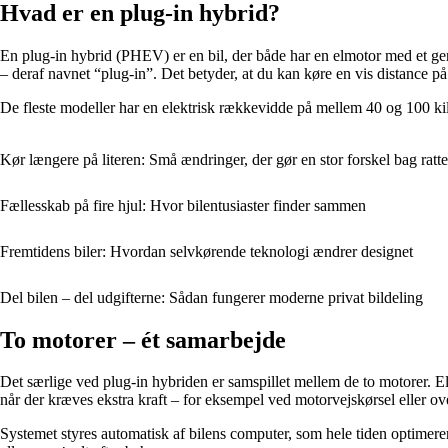
Hvad er en plug-in hybrid?
En plug-in hybrid (PHEV) er en bil, der både har en elmotor med et geno
– deraf navnet “plug-in”. Det betyder, at du kan køre en vis distance på 
De fleste modeller har en elektrisk rækkevidde på mellem 40 og 100 kilo
Kør længere på literen: Små ændringer, der gør en stor forskel bag ratte
Fællesskab på fire hjul: Hvor bilentusiaster finder sammen
Fremtidens biler: Hvordan selvkørende teknologi ændrer designet
Del bilen – del udgifterne: Sådan fungerer moderne privat bildeling
To motorer – ét samarbejde
Det særlige ved plug-in hybriden er samspillet mellem de to motorer. Elm
når der kræves ekstra kraft – for eksempel ved motorvejskørsel eller ov
Systemet styres automatisk af bilens computer, som hele tiden optimer