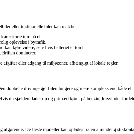
biler eller traditionelle biler kan matche.
kører korte ture på el.
lig oplevelse i bytrafik.
d kan køre videre, selv hvis batteriet er tomt.
eldriften dominerer.
fgifter eller adgang til miljøzoner, afhængigt af lokale regler.
en dobbelte drivlinje gør bilen tungere og mere kompleks end både el-
is du sjældent lader op og primært kører på benzin, forsvinder fordelen
ing afgørende. De fleste modeller kan oplades fra en almindelig stikko