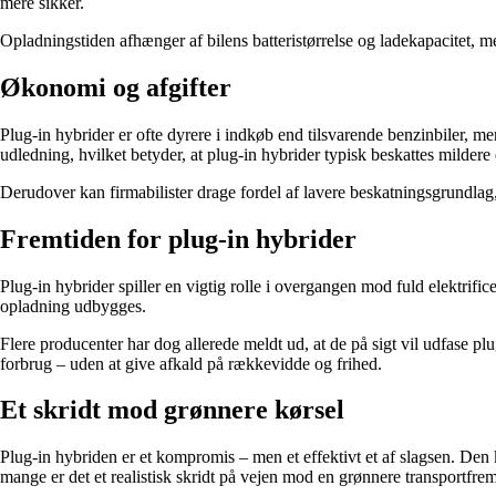
mere sikker.
Opladningstiden afhænger af bilens batteristørrelse og ladekapacitet, me
Økonomi og afgifter
Plug-in hybrider er ofte dyrere i indkøb end tilsvarende benzinbiler, m
udledning, hvilket betyder, at plug-in hybrider typisk beskattes mildere e
Derudover kan firmabilister drage fordel af lavere beskatningsgrundlag,
Fremtiden for plug-in hybrider
Plug-in hybrider spiller en vigtig rolle i overgangen mod fuld elektrificer
opladning udbygges.
Flere producenter har dog allerede meldt ud, at de på sigt vil udfase plug-
forbrug – uden at give afkald på rækkevidde og frihed.
Et skridt mod grønnere kørsel
Plug-in hybriden er et kompromis – men et effektivt et af slagsen. Den 
mange er det et realistisk skridt på vejen mod en grønnere transportfrem