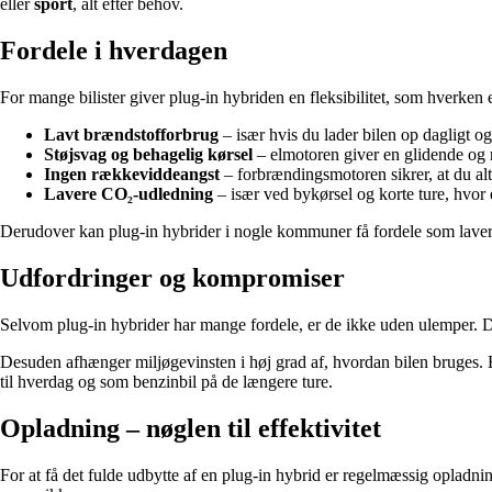
eller
sport
, alt efter behov.
Fordele i hverdagen
For mange bilister giver plug-in hybriden en fleksibilitet, som hverken el
Lavt brændstofforbrug
– især hvis du lader bilen op dagligt og 
Støjsvag og behagelig kørsel
– elmotoren giver en glidende og ro
Ingen rækkeviddeangst
– forbrændingsmotoren sikrer, at du alti
Lavere CO₂-udledning
– især ved bykørsel og korte ture, hvor 
Derudover kan plug-in hybrider i nogle kommuner få fordele som lavere a
Udfordringer og kompromiser
Selvom plug-in hybrider har mange fordele, er de ikke uden ulemper. D
Desuden afhænger miljøgevinsten i høj grad af, hvordan bilen bruges. Hv
til hverdag og som benzinbil på de længere ture.
Opladning – nøglen til effektivitet
For at få det fulde udbytte af en plug-in hybrid er regelmæssig opladn