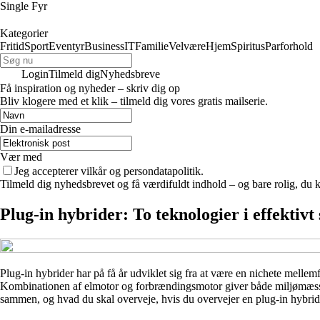
Single Fyr
Kategorier
Fritid
Sport
Eventyr
Business
IT
Familie
Velvære
Hjem
Spiritus
Parforhold
Login
Tilmeld dig
Nyhedsbreve
Få inspiration og nyheder – skriv dig op
Bliv klogere med et klik – tilmeld dig vores gratis mailserie.
Din e-mailadresse
Vær med
Jeg accepterer vilkår og persondatapolitik.
Tilmeld dig nyhedsbrevet og få værdifuldt indhold – og bare rolig, du ka
Plug-in hybrider: To teknologier i effektivt
Plug-in hybrider har på få år udviklet sig fra at være en nichete mellemfo
Kombinationen af elmotor og forbrændingsmotor giver både miljømæssi
sammen, og hvad du skal overveje, hvis du overvejer en plug-in hybrid