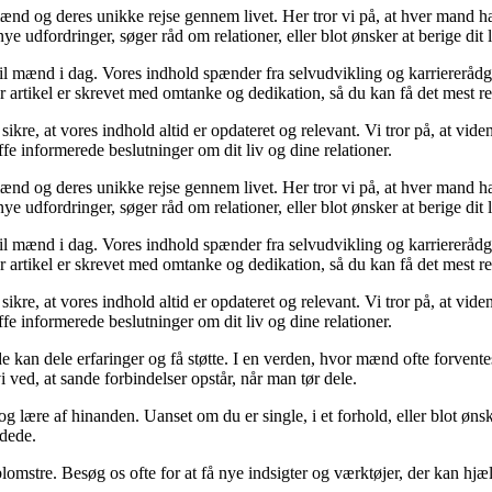
ænd og deres unikke rejse gennem livet. Her tror vi på, at hver mand har
ye udfordringer, søger råd om relationer, eller blot ønsker at berige dit l
t til mænd i dag. Vores indhold spænder fra selvudvikling og karriererådg
r artikel er skrevet med omtanke og dedikation, så du kan få det mest r
sikre, at vores indhold altid er opdateret og relevant. Vi tror på, at vi
ffe informerede beslutninger om dit liv og dine relationer.
ænd og deres unikke rejse gennem livet. Her tror vi på, at hver mand har
ye udfordringer, søger råd om relationer, eller blot ønsker at berige dit l
t til mænd i dag. Vores indhold spænder fra selvudvikling og karriererådg
r artikel er skrevet med omtanke og dedikation, så du kan få det mest r
sikre, at vores indhold altid er opdateret og relevant. Vi tror på, at vi
ffe informerede beslutninger om dit liv og dine relationer.
 de kan dele erfaringer og få støtte. I en verden, hvor mænd ofte forvent
 ved, at sande forbindelser opstår, når man tør dele.
lære af hinanden. Uanset om du er single, i et forhold, eller blot ønsker
ndede.
mstre. Besøg os ofte for at få nye indsigter og værktøjer, der kan hjæl