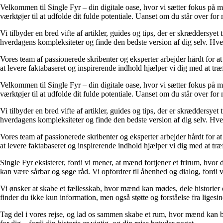
Velkommen til Single Fyr – din digitale oase, hvor vi sætter fokus på m
værktøjer til at udfolde dit fulde potentiale. Uanset om du står over for n
Vi tilbyder en bred vifte af artikler, guides og tips, der er skræddersye
hverdagens kompleksiteter og finde den bedste version af dig selv. Hve
Vores team af passionerede skribenter og eksperter arbejder hårdt for at 
at levere faktabaseret og inspirerende indhold hjælper vi dig med at træ
Velkommen til Single Fyr – din digitale oase, hvor vi sætter fokus på m
værktøjer til at udfolde dit fulde potentiale. Uanset om du står over for n
Vi tilbyder en bred vifte af artikler, guides og tips, der er skræddersye
hverdagens kompleksiteter og finde den bedste version af dig selv. Hve
Vores team af passionerede skribenter og eksperter arbejder hårdt for at 
at levere faktabaseret og inspirerende indhold hjælper vi dig med at træ
Single Fyr eksisterer, fordi vi mener, at mænd fortjener et frirum, hvor
kan være sårbar og søge råd. Vi opfordrer til åbenhed og dialog, fordi vi
Vi ønsker at skabe et fællesskab, hvor mænd kan mødes, dele historier og 
finder du ikke kun information, men også støtte og forståelse fra ligesi
Tag del i vores rejse, og lad os sammen skabe et rum, hvor mænd kan blo