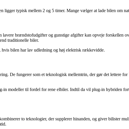
n ligger typisk mellem 2 og 5 timer. Mange vælger at lade bilen om natte
en lavere brændstofudgifter og gunstige afgifter kan opveje forskellen o
nd traditionelle biler.
 hvis bilen har lav udledning og høj elektrisk rækkevidde.
ing. De fungerer som et teknologisk mellemtrin, der gør det lettere for bil
in modeller til fordel for rene elbiler. Indtil da vil plug-in hybriden fort
kombinerer to teknologier, der supplerer hinanden, og giver bilister mul
tid.