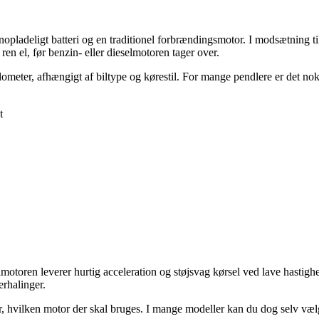
pladeligt batteri og en traditionel forbrændingsmotor. I modsætning til
ren el, før benzin- eller dieselmotoren tager over.
meter, afhængigt af biltype og kørestil. For mange pendlere er det nok t
t
otoren leverer hurtig acceleration og støjsvag kørsel ved lave hastighed
erhalinger.
er, hvilken motor der skal bruges. I mange modeller kan du dog selv v