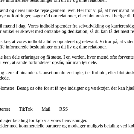
ffe informerede beslutninger om dit liv og dine relationer.
ænd og deres unikke rejse gennem livet. Her tror vi på, at hver mand har
ye udfordringer, søger råd om relationer, eller blot ønsker at berige dit l
t til mænd i dag. Vores indhold spænder fra selvudvikling og karriererådg
r artikel er skrevet med omtanke og dedikation, så du kan få det mest r
sikre, at vores indhold altid er opdateret og relevant. Vi tror på, at vi
ffe informerede beslutninger om dit liv og dine relationer.
 de kan dele erfaringer og få støtte. I en verden, hvor mænd ofte forvent
 ved, at sande forbindelser opstår, når man tør dele.
lære af hinanden. Uanset om du er single, i et forhold, eller blot ønsker
ndede.
mstre. Besøg os ofte for at få nye indsigter og værktøjer, der kan hjæl
terest
TikTok
Mail
RSS
dtager betaling for køb via vores henvisninger.
jder med kommercielle partnere og modtager muligvis betaling ved køb.