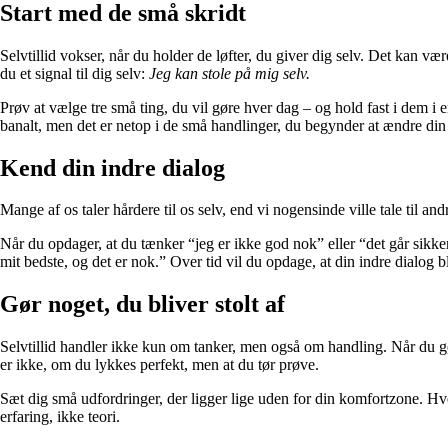
Start med de små skridt
Selvtillid vokser, når du holder de løfter, du giver dig selv. Det kan væ
du et signal til dig selv:
Jeg kan stole på mig selv.
Prøv at vælge tre små ting, du vil gøre hver dag – og hold fast i dem i 
banalt, men det er netop i de små handlinger, du begynder at ændre din 
Kend din indre dialog
Mange af os taler hårdere til os selv, end vi nogensinde ville tale til
Når du opdager, at du tænker “jeg er ikke god nok” eller “det går sikker
mit bedste, og det er nok.” Over tid vil du opdage, at din indre dialog bl
Gør noget, du bliver stolt af
Selvtillid handler ikke kun om tanker, men også om handling. Når du gør 
er ikke, om du lykkes perfekt, men at du tør prøve.
Sæt dig små udfordringer, der ligger lige uden for din komfortzone. Hver
erfaring, ikke teori.