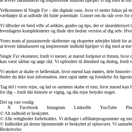
at levere faktabaseret og inspirerende indhold hjælper vi dig med at træ
Velkommen til Single Fyr – din digitale oase, hvor vi sætter fokus på m
værktøjer til at udfolde dit fulde potentiale. Uanset om du står over for n
Vi tilbyder en bred vifte af artikler, guides og tips, der er skræddersye
hverdagens kompleksiteter og finde den bedste version af dig selv. Hve
Vores team af passionerede skribenter og eksperter arbejder hårdt for at 
at levere faktabaseret og inspirerende indhold hjælper vi dig med at træ
Single Fyr eksisterer, fordi vi mener, at mænd fortjener et frirum, hvor
kan være sårbar og søge råd. Vi opfordrer til åbenhed og dialog, fordi vi
Vi ønsker at skabe et fællesskab, hvor mænd kan mødes, dele historier og 
finder du ikke kun information, men også støtte og forståelse fra ligesi
Tag del i vores rejse, og lad os sammen skabe et rum, hvor mænd kan blo
for dig – fordi din historie er vigtig, og din rejse betyder noget.
Del og vær venlig
X
Facebook
Instagram
LinkedIn
YouTube
Pin
© Alt indhold er beskyttet.
© Alle rettigheder forbeholdes. Vi deltager i affiliateprogrammer og mo
© Indholdet på denne hjemmeside er beskyttet af ophavsret. Vi samarbe
Beskrivelse