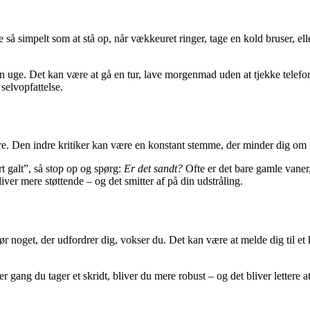
re så simpelt som at stå op, når vækkeuret ringer, tage en kold bruser, e
en uge. Det kan være at gå en tur, lave morgenmad uden at tjekke telefone
selvopfattelse.
 andre. Den indre kritiker kan være en konstant stemme, der minder dig 
t galt”, så stop op og spørg:
Er det sandt?
Ofte er det bare gamle vaner, 
iver mere støttende – og det smitter af på din udstråling.
noget, der udfordrer dig, vokser du. Det kan være at melde dig til et kur
 gang du tager et skridt, bliver du mere robust – og det bliver lettere 