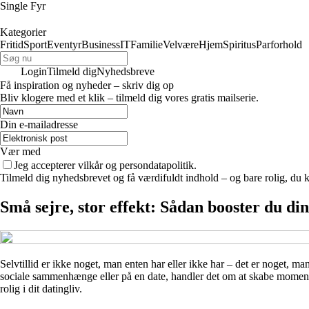
Single Fyr
Kategorier
Fritid
Sport
Eventyr
Business
IT
Familie
Velvære
Hjem
Spiritus
Parforhold
Login
Tilmeld dig
Nyhedsbreve
Få inspiration og nyheder – skriv dig op
Bliv klogere med et klik – tilmeld dig vores gratis mailserie.
Din e-mailadresse
Vær med
Jeg accepterer vilkår og persondatapolitik.
Tilmeld dig nyhedsbrevet og få værdifuldt indhold – og bare rolig, du ka
Små sejre, stor effekt: Sådan booster du din 
Selvtillid er ikke noget, man enten har eller ikke har – det er noget, ma
sociale sammenhænge eller på en date, handler det om at skabe momentum
rolig i dit datingliv.