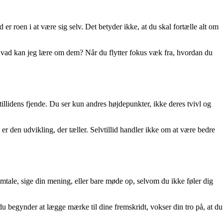
 er roen i at være sig selv. Det betyder ikke, at du skal fortælle alt om
? Hvad kan jeg lære om dem? Når du flytter fokus væk fra, hvordan du
vtillidens fjende. Du ser kun andres højdepunkter, ikke deres tvivl og
 er den udvikling, der tæller. Selvtillid handler ikke om at være bedre
 samtale, sige din mening, eller bare møde op, selvom du ikke føler dig
r du begynder at lægge mærke til dine fremskridt, vokser din tro på, at du