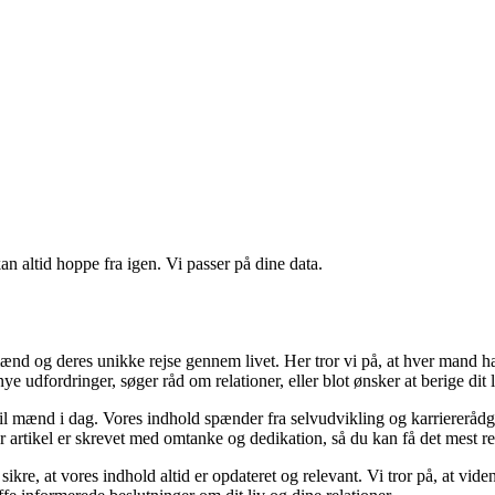
n altid hoppe fra igen. Vi passer på dine data.
ænd og deres unikke rejse gennem livet. Her tror vi på, at hver mand har
ye udfordringer, søger råd om relationer, eller blot ønsker at berige dit l
t til mænd i dag. Vores indhold spænder fra selvudvikling og karriererådg
r artikel er skrevet med omtanke og dedikation, så du kan få det mest r
sikre, at vores indhold altid er opdateret og relevant. Vi tror på, at vi