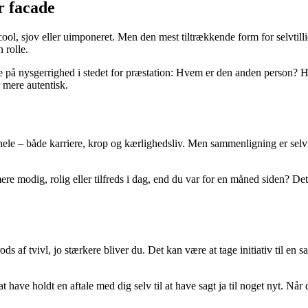
or facade
cool, sjov eller uimponeret. Men den mest tiltrækkende form for selvtillid
 rolle.
sere på nysgerrighed i stedet for præstation: Hvem er den anden person
r mere autentisk.
det hele – både karriere, krop og kærlighedsliv. Men sammenligning er sel
ere modig, rolig eller tilfreds i dag, end du var for en måned siden? Det
ods af tvivl, jo stærkere bliver du. Det kan være at tage initiativ til en
at have holdt en aftale med dig selv til at have sagt ja til noget nyt. Nå