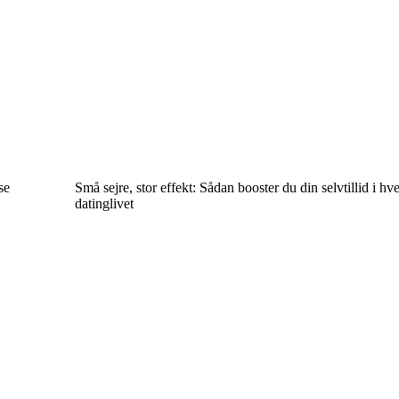
se
Små sejre, stor effekt: Sådan booster du din selvtillid i hv
datinglivet